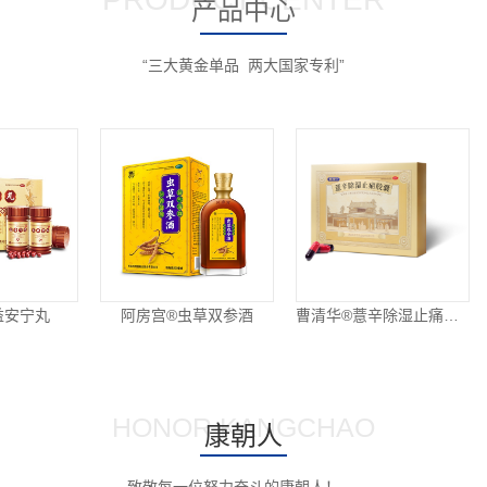
产品中心
“三大黄金单品 两大国家专利”
宁丸
阿房宫®虫草双参酒
曹清华®薏辛除湿止痛胶囊
HONOR KANGCHAO
康朝人
致敬每一位努力奋斗的康朝人！