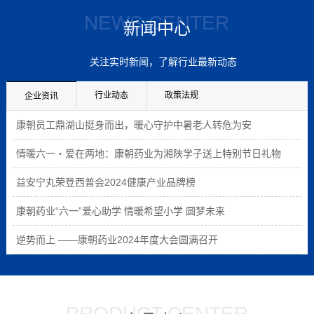
NEWS CENTER
新闻中心
关注实时新闻，了解行业最新动态
行业动态
政策法规
企业资讯
康朝员工鼎湖山挺身而出，暖心守护中暑老人转危为安
情暖六一・爱在两地：康朝药业为湘陕学子送上特别节日礼物
益安宁丸荣登西普会2024健康产业品牌榜
康朝药业“六一”爱心助学 情暖希望小学 圆梦未来
逆势而上 ——康朝药业2024年度大会圆满召开
PRODUCT CENTER